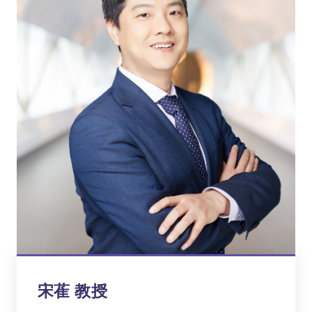
宋萑 教授