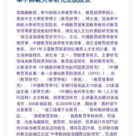
華中師範大學研究生院院長
雷萬鵬教授，華中師範大學教育學士、教育經濟學碩士、
香港中文大學哲學博士（教育經濟），博士後。現為華中
師範大學研究生院院長。中國教育發展策略學會現代教育
管理專業委員會副理事長，湖北省人文社科重點研究基地
「湖北省基礎教育研究中心」主任。中國教育經濟學會常
務理事，中國教育財政學會常務理事，湖北省教育經濟會
會長。 2011年入選教育部新世紀優秀人才支持計畫。湖
北省師德標兵、湖北省「五一」勞動獎章得主。主要研究
領域為教育經濟與財政、教育政策研究、農村教育研究。
主要著作有《中國農村教育焦點問題實證研究》，《中國
教育黃皮書：進一步優化教育財政投入（2013）》。在
《教育研究》、《教育學報》（香港）、《教育發展研
究》、《中國教育學刊》等期刊發表論文70多篇，20多篇
論文被《新華文摘》、《中國社會科學文摘》和《人大複
印資料》全文轉載。倡導實證研究，足跡遍及全國20多個
省市，200多個區縣。自2005年以來，圍繞著「農村留守
兒童教育」、「移工隨遷子女教育」、「農村教師隊伍建
設」、 「基礎教育財政」、「義務教育學校佈局」等議
題，先後為國務院、教育部、財政部、世界銀行等部門提
供20多份教育政策諮詢報告，獲得高度評價。主持聯合國
科教文組織亞太區“中學教師政策國際比較研究”，完成研