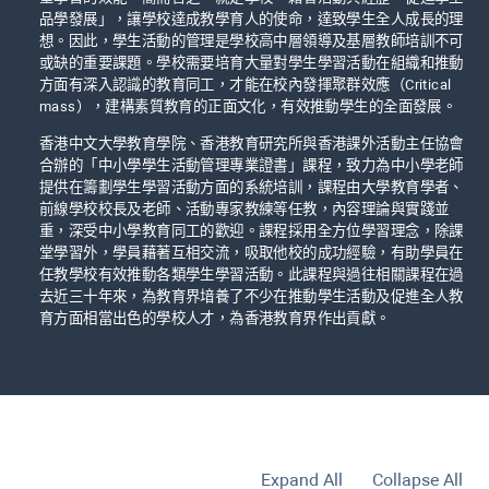
品學發展」，讓學校達成教學育人的使命，達致學生全人成長的理
想。因此，學生活動的管理是學校高中層領導及基層教師培訓不可
或缺的重要課題。學校需要培育大量對學生學習活動在組織和推動
方面有深入認識的教育同工，才能在校內發揮聚群效應（Critical
mass），建構素質教育的正面文化，有效推動學生的全面發展。
香港中文大學教育學院、香港教育研究所與香港課外活動主任協會
合辦的「中小學學生活動管理專業證書」課程，致力為中小學老師
提供在籌劃學生學習活動方面的系統培訓，課程由大學教育學者、
前線學校校長及老師、活動專家教練等任教，內容理論與實踐並
重，深受中小學教育同工的歡迎。課程採用全方位學習理念，除課
堂學習外，學員藉著互相交流，吸取他校的成功經驗，有助學員在
任教學校有效推動各類學生學習活動。此課程與過往相關課程在過
去近三十年來，為教育界堷養了不少在推動學生活動及促進全人教
育方面相當出色的學校人才，為香港教育界作出貢獻。
Expand All
Collapse All