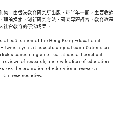
刊物，由香港教育研究所出版，每半年一期，主要收錄
、理論探索、創新研究方法、研究專題評審、教育政策
人社會教育的研究成果。
icial publication of the Hong Kong Educational
 twice a year, it accepts original contributions on
rticles concerning empirical studies, theoretical
l reviews of research, and evaluation of education
sizes the promotion of educational research
r Chinese societies.
〕