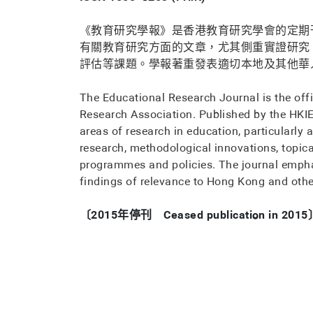
《教育研究學報》是香港教育研究學會的定期
有關教育研究方面的文章，尤其側重實證研究
評估等課題。學報著重發表適切本地及其他華
The Educational Research Journal is the off
Research Association. Published by the HKIER
areas of research in education, particularly a
research, methodological innovations, topica
programmes and policies. The journal empha
findings of relevance to Hong Kong and othe
〔2015年停刊 Ceased publication in 2015