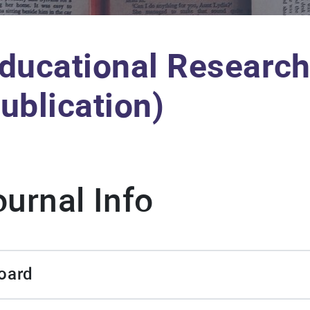
ational Research 
blication)
nal Info
oard